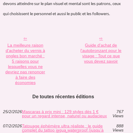
devons atteindre sur le plan visuel et mental sont les patrons, ceux
qui choisissent le personnel et aussi le public et les followers.
La meilleure raison
Guide d'achat de
d'acheter du vernis à
l'autobronzant pour le
ongles bon marché :
visage : Tout ce que
5 raisons pour
vous devez savoir
lesquelles vous ne
devriez pas renoncer
à faire des
économies
De toutes récentes éditions
25/2/2026
Mascaras à prix mini : 129 styles dès 1 €
767
pour un regard intense, naturel ou audacieux
Views
07/2/2026
Tatouage éphémère ultra réaliste : le guide
888
complet du tattoo jagua waterproof (jusqu’à
Views