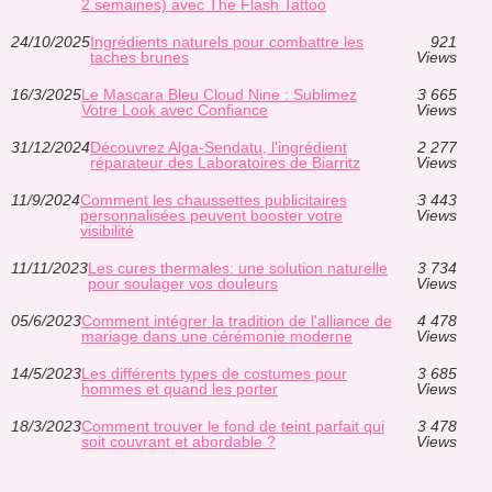
2 semaines) avec The Flash Tattoo
24/10/2025
Ingrédients naturels pour combattre les
921
taches brunes
Views
16/3/2025
Le Mascara Bleu Cloud Nine : Sublimez
3 665
Votre Look avec Confiance
Views
31/12/2024
Découvrez Alga-Sendatu, l'ingrédient
2 277
réparateur des Laboratoires de Biarritz
Views
11/9/2024
Comment les chaussettes publicitaires
3 443
personnalisées peuvent booster votre
Views
visibilité
11/11/2023
Les cures thermales: une solution naturelle
3 734
pour soulager vos douleurs
Views
05/6/2023
Comment intégrer la tradition de l'alliance de
4 478
mariage dans une cérémonie moderne
Views
14/5/2023
Les différents types de costumes pour
3 685
hommes et quand les porter
Views
18/3/2023
Comment trouver le fond de teint parfait qui
3 478
soit couvrant et abordable ?
Views