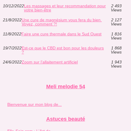
10/12/2022
Les massages et leur recommandation pour
2 493
votre bien-être
Views
21/8/2022
Une cure de magnésium vous fera du bien.
2 127
Voyez, comment ?!
Views
11/8/2022
Faire une cure thermale dans le Sud Ouest
1 816
Views
19/7/2022
Est-ce que le CBD est bon pour les douleurs
1 868
?
Views
24/6/2022
Zoom sur l’allaitement artificiel
1 943
Views
Meli melodie 54
Bienvenue sur mon blog de...
Astuces beauté
Elle-Soin.com : L'Art de...