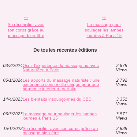
Se réconcilier avec
Le massage pour
son corps grâce au
soulager les jambes
massage bien-être
lourdes à Paris 15
De toutes récentes éditions
03/3/2024
Osez l'expérience du massage nu avec
2 875
NaturetZen à Paris
Views
05/1/2024
Les apports du massage naturiste : une
2 792
expérience sensorielle unique pour une
Views
harmonie intérieure parfaite
14/4/2023
Les bienfaits insoupçonnés du CBD
3 351
Views
06/3/2023
Le massage pour soulager les jambes
3 571
lourdes à Paris 15
Views
15/1/2023
Se réconcilier avec son corps grâce au
3 535
massage bien-être
Views