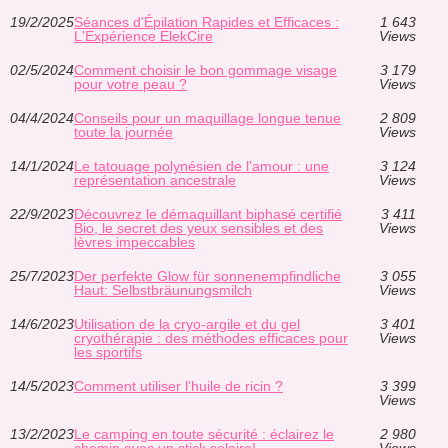
19/2/2025
Séances d'Épilation Rapides et Efficaces :
1 643
L'Expérience ElekCire
Views
02/5/2024
Comment choisir le bon gommage visage
3 179
pour votre peau ?
Views
04/4/2024
Conseils pour un maquillage longue tenue
2 809
toute la journée
Views
14/1/2024
Le tatouage polynésien de l'amour : une
3 124
représentation ancestrale
Views
22/9/2023
Découvrez le démaquillant biphasé certifié
3 411
Bio, le secret des yeux sensibles et des
Views
lèvres impeccables
25/7/2023
Der perfekte Glow für sonnenempfindliche
3 055
Haut: Selbstbräunungsmilch
Views
14/6/2023
Utilisation de la cryo-argile et du gel
3 401
cryothérapie : des méthodes efficaces pour
Views
les sportifs
14/5/2023
Comment utiliser l’huile de ricin ?
3 399
Views
13/2/2023
Le camping en toute sécurité : éclairez le
2 980
chemin avec un stick solaire!
Views