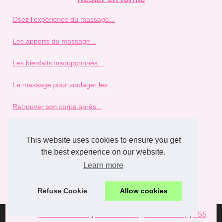
Osez l'expérience du massage...
Les apports du massage...
Les bienfaits insoupçonnés...
Le massage pour soulager les...
Retrouver son corps après...
Se réconcilier avec son...
This website uses cookies to ensure you get
the best experience on our website.
spa
Learn more
Tropicspa : Transformez votre...
Refuse Cookie
Allow cookies
© 2026
Meli-melodie-54.fr
|
Voir les articles
|
Cookies Policy
|
RSS