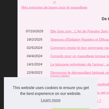
Mes principes de bases pour le maquillage
De 
07/10/2025
Elle-Soin.com : L'Art de Prendre Soin
19/2/2025
Séances d'Épilation Rapides et Effica
02/5/2024
Comment choisir le bon gommage vis
04/4/2024
Conseils pour un maquillage longue te
14/1/2024
Le tatouage polynésien de l'amour : u
22/9/2023
Découvrez le démaquillant biphasé cert
impeccables
25/7/2023
Der perfekte Glow für sonnenempfind
This website uses cookies to ensure you get
14/6/2023
Utilisation de la cryo-argile et du gel
the best experience on our website.
Learn more
14/5/2023
Comment utiliser l’huile de ricin ?
13/2/2023
Le camping en toute sécurité : éclaire