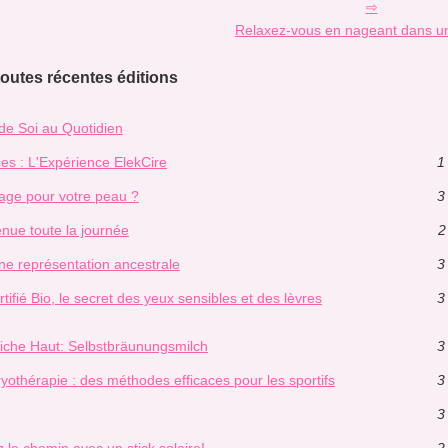
Relaxez-vous en nageant dans un
toutes récentes éditions
 de Soi au Quotidien
ces : L'Expérience ElekCire
1
age pour votre peau ?
3
nue toute la journée
2
ne représentation ancestrale
3
ifié Bio, le secret des yeux sensibles et des lèvres
3
liche Haut: Selbstbräunungsmilch
3
 cryothérapie : des méthodes efficaces pour les sportifs
3
3
z le chemin avec un stick solaire!
2