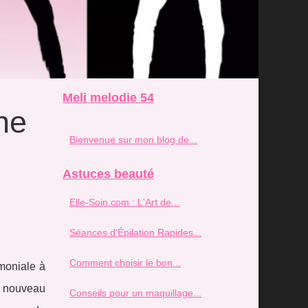
Meli melodie 54
ne
Bienvenue sur mon blog de...
Astuces beauté
Elle-Soin.com : L'Art de...
Séances d'Épilation Rapides...
Comment choisir le bon...
moniale à
n nouveau
Conseils pour un maquillage...