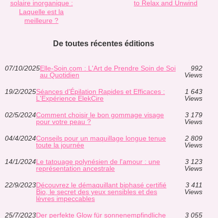
solaire inorganique :
to Relax and Unwind
Laquelle est la
meilleure ?
De toutes récentes éditions
07/10/2025
Elle-Soin.com : L'Art de Prendre Soin de Soi
992
au Quotidien
Views
19/2/2025
Séances d'Épilation Rapides et Efficaces :
1 643
L'Expérience ElekCire
Views
02/5/2024
Comment choisir le bon gommage visage
3 179
pour votre peau ?
Views
04/4/2024
Conseils pour un maquillage longue tenue
2 809
toute la journée
Views
14/1/2024
Le tatouage polynésien de l'amour : une
3 123
représentation ancestrale
Views
22/9/2023
Découvrez le démaquillant biphasé certifié
3 411
Bio, le secret des yeux sensibles et des
Views
lèvres impeccables
25/7/2023
Der perfekte Glow für sonnenempfindliche
3 055