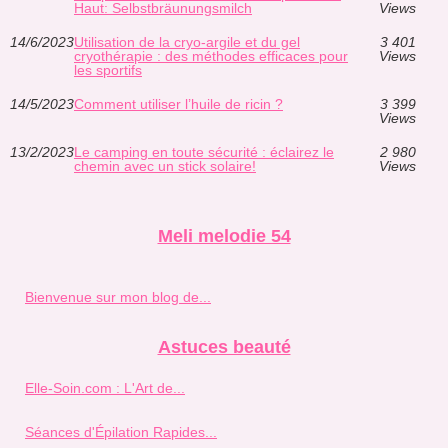
Haut: Selbstbräunungsmilch
Views
14/6/2023
Utilisation de la cryo-argile et du gel
3 401
cryothérapie : des méthodes efficaces pour
Views
les sportifs
14/5/2023
Comment utiliser l’huile de ricin ?
3 399
Views
13/2/2023
Le camping en toute sécurité : éclairez le
2 980
chemin avec un stick solaire!
Views
Meli melodie 54
Bienvenue sur mon blog de...
Astuces beauté
Elle-Soin.com : L'Art de...
Séances d'Épilation Rapides...