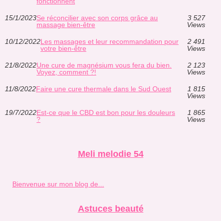
fonctionnent
15/1/2023
Se réconcilier avec son corps grâce au
3 527
massage bien-être
Views
10/12/2022
Les massages et leur recommandation pour
2 491
votre bien-être
Views
21/8/2022
Une cure de magnésium vous fera du bien.
2 123
Voyez, comment ?!
Views
11/8/2022
Faire une cure thermale dans le Sud Ouest
1 815
Views
19/7/2022
Est-ce que le CBD est bon pour les douleurs
1 865
?
Views
Meli melodie 54
Bienvenue sur mon blog de...
Astuces beauté