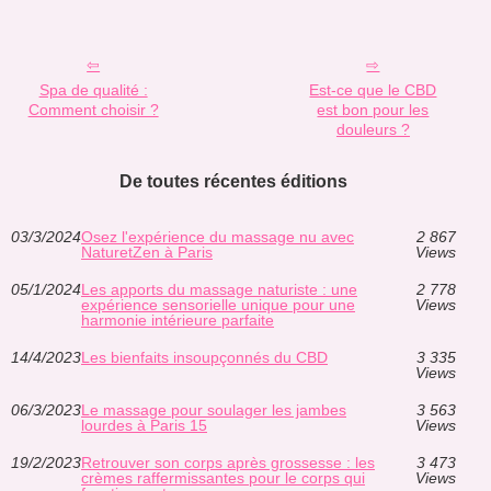
Spa de qualité :
Est-ce que le CBD
Comment choisir ?
est bon pour les
douleurs ?
De toutes récentes éditions
03/3/2024
Osez l'expérience du massage nu avec
2 867
NaturetZen à Paris
Views
05/1/2024
Les apports du massage naturiste : une
2 778
expérience sensorielle unique pour une
Views
harmonie intérieure parfaite
14/4/2023
Les bienfaits insoupçonnés du CBD
3 335
Views
06/3/2023
Le massage pour soulager les jambes
3 563
lourdes à Paris 15
Views
19/2/2023
Retrouver son corps après grossesse : les
3 473
crèmes raffermissantes pour le corps qui
Views