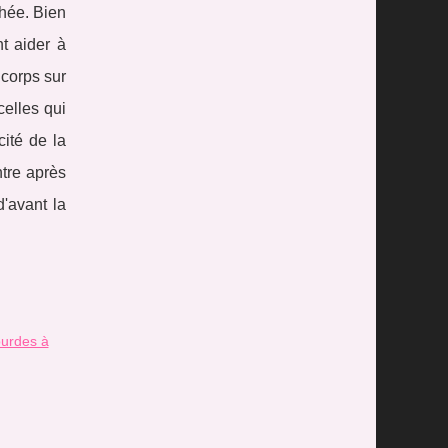
hée. Bien
t aider à
 corps sur
celles qui
cité de la
ntre après
'avant la
ourdes à