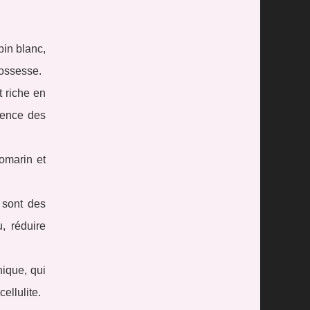
pin blanc,
rossesse.
 riche en
arence des
romarin et
 sont des
u, réduire
nique, qui
ellulite.