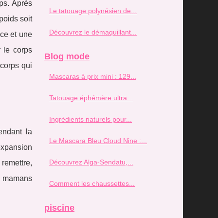
ps. Après
Le tatouage polynésien de...
poids soit
Découvrez le démaquillant...
ice et une
 le corps
Blog mode
 corps qui
Mascaras à prix mini : 129...
Tatouage éphémère ultra...
Ingrédients naturels pour...
endant la
Le Mascara Bleu Cloud Nine :...
expansion
Découvrez Alga-Sendatu,...
remettre,
es mamans
Comment les chaussettes...
piscine